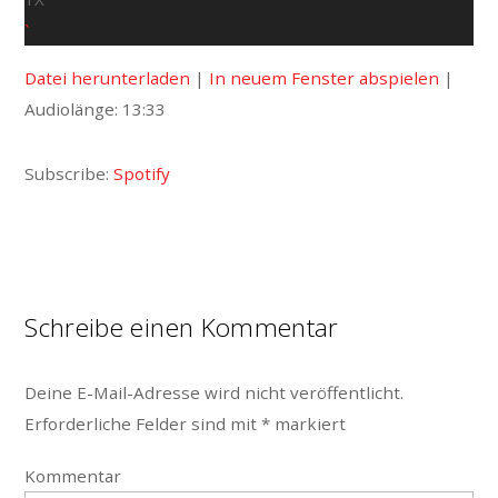
u
D
w
s
e
o
i
E
Datei herunterladen
|
In neuem Fenster abspielen
|
p
w
n
i
Audiolänge: 13:33
s
n
d
o
d
l
3
e
Subscribe:
Spotify
o
0
a
S
d
e
E
c
p
o
Schreibe einen Kommentar
i
n
s
d
Deine E-Mail-Adresse wird nicht veröffentlicht.
o
s
Erforderliche Felder sind mit
*
markiert
d
e
Kommentar